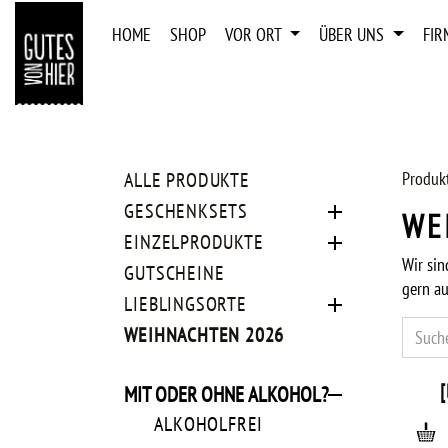
ZUM INHALT SPRINGEN
HOME
SHOP
VOR ORT
ÜBER UNS
FI
ALLE PRODUKTE
Produk
GESCHENKSETS
WE
EINZELPRODUKTE
Wir si
GUTSCHEINE
gern au
LIEBLINGSORTE
WEIHNACHTEN 2026
IN 4 
MIT ODER OHNE ALKOHOL?
ALKOHOLFREI