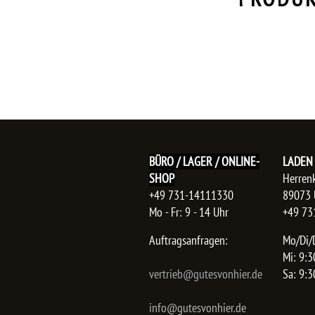
BÜRO / LAGER / ONLINE-
LADEN
SHOP
Herrenk
+49 731-14111330
89073 
Mo - Fr: 9 - 14 Uhr
+49 73
Auftragsanfragen:
Mo/Di/D
Mi: 9:3
vertrieb@gutesvonhier.de
Sa: 9:3
info@gutesvonhier.de