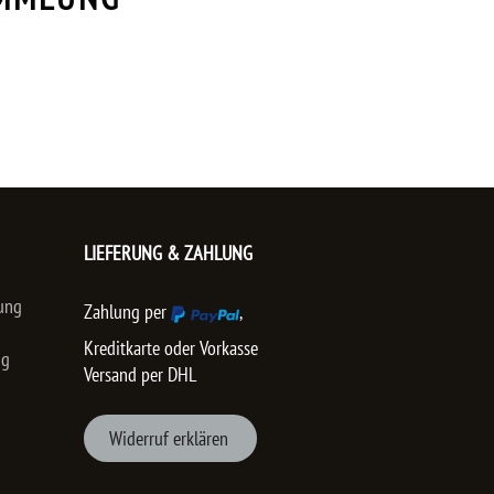
LIEFERUNG & ZAHLUNG
ung
Zahlung per
,
Kreditkarte oder Vorkasse
ng
Versand per DHL
Wider
ruf er
klären