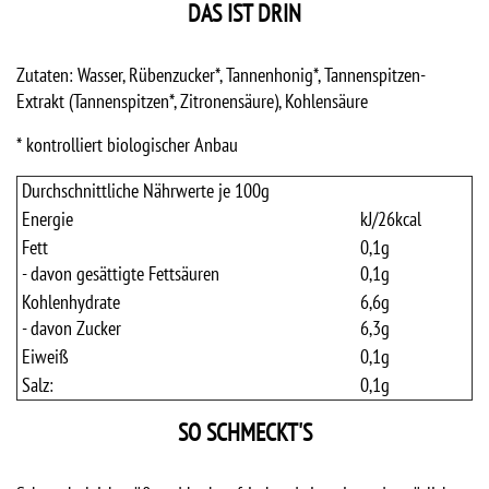
DAS IST DRIN
Zutaten: Wasser, Rübenzucker*, Tannenhonig*, Tannenspitzen-
Extrakt (Tannenspitzen*, Zitronensäure), Kohlensäure
* kontrolliert biologischer Anbau
Durchschnittliche Nährwerte je 100g
Energie
kJ/
26
kcal
Fett
0,1
g
- davon gesättigte Fettsäuren
0,1
g
Kohlenhydrate
6,6
g
- davon Zucker
6,3
g
Eiweiß
0,1
g
Salz:
0,1
g
SO SCHMECKT'S