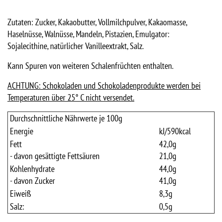
Zutaten: Zucker, Kakaobutter, Vollmilchpulver, Kakaomasse,
Haselnüsse, Walnüsse, Mandeln, Pistazien, Emulgator:
Sojalecithine, natürlicher Vanilleextrakt, Salz.
Kann Spuren von weiteren Schalenfrüchten enthalten.
ACHTUNG: Schokoladen und Schokoladenprodukte werden bei
Temperaturen über 25° C nicht versendet.
Durchschnittliche Nährwerte je 100g
Energie
kJ/
590
kcal
Fett
42,0
g
- davon gesättigte Fettsäuren
21,0
g
Kohlenhydrate
44,0
g
- davon Zucker
41,0
g
Eiweiß
8,3
g
Salz:
0,5
g