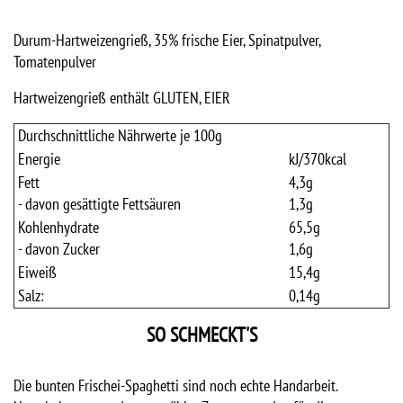
Durum-Hartweizengrieß, 35% frische Eier, Spinatpulver,
Tomatenpulver
Hartweizengrieß enthält GLUTEN, EIER
Durchschnittliche Nährwerte je 100g
Energie
kJ/
370
kcal
Fett
4,3
g
- davon gesättigte Fettsäuren
1,3
g
Kohlenhydrate
65,5
g
- davon Zucker
1,6
g
Eiweiß
15,4
g
Salz:
0,14
g
SO SCHMECKT'S
Die bunten Frischei-Spaghetti sind noch echte Handarbeit.