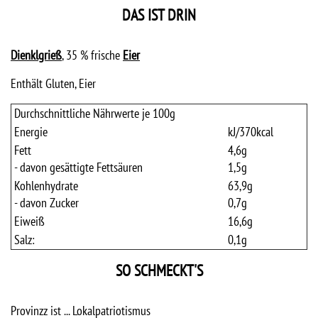
DAS IST DRIN
Dienklgrieß
, 35 % frische
Eier
Enthält Gluten, Eier
Durchschnittliche Nährwerte je 100g
Energie
kJ/
370
kcal
Fett
4,6
g
- davon gesättigte Fettsäuren
1,5
g
Kohlenhydrate
63,9
g
- davon Zucker
0,7
g
Eiweiß
16,6
g
Salz:
0,1
g
SO SCHMECKT'S
Provinzz ist ... Lokalpatriotismus