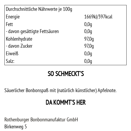
Durchschnittliche Nährwerte je 100g
Energie
1669
kJ/
397
kcal
Fett
0,0
g
- davon gesättigte Fettsäuren
0,0
g
Kohlenhydrate
97,0
g
- davon Zucker
97,0
g
Eiweiß
0,0
g
Salz:
0,0
g
SO SCHMECKT'S
Säuerlicher Bonbonspaß mit (natürlich künstlicher) Apfelnote.
DA KOMMT'S HER
Rothenburger Bonbonmanufaktur GmbH
Birkenweg 5