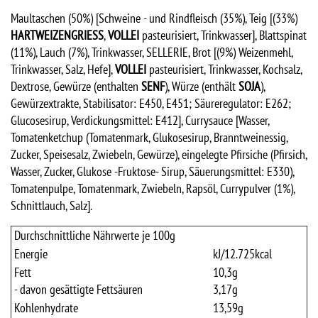
Maultaschen (50%) [Schweine - und Rindfleisch (35%), Teig [(33%)
HARTWEIZENGRIESS
,
VOLLEI
pasteurisiert, Trinkwasser], Blattspinat
(11%), Lauch (7%), Trinkwasser, SELLERIE, Brot [(9%) Weizenmehl,
Trinkwasser, Salz, Hefe],
VOLLEI
pasteurisiert, Trinkwasser, Kochsalz,
Dextrose, Gewürze (enthalten
SENF
), Würze (enthält
SOJA
),
Gewürzextrakte, Stabilisator: E450, E451; Säureregulator: E262;
Glucosesirup, Verdickungsmittel: E412], Currysauce [Wasser,
Tomatenketchup (Tomatenmark, Glukosesirup, Branntweinessig,
Zucker, Speisesalz, Zwiebeln, Gewürze), eingelegte Pfirsiche (Pfirsich,
Wasser, Zucker, Glukose -Fruktose- Sirup, Säuerungsmittel: E330),
Tomatenpulpe, Tomatenmark, Zwiebeln, Rapsöl, Currypulver (1%),
Schnittlauch, Salz].
Durchschnittliche Nährwerte je 100g
Energie
kJ/
12.725
kcal
Fett
10,3
g
- davon gesättigte Fettsäuren
3,17
g
Kohlenhydrate
13,59
g