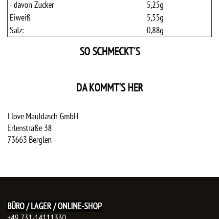
- davon Zucker
5,25
g
Eiweiß
5,55
g
Salz:
0,88
g
SO SCHMECKT'S
DA KOMMT'S HER
I love Mauldasch GmbH
Erlenstraße 38
73663
Berglen
BÜRO / LAGER / ONLINE-SHOP
+49 731-14111330