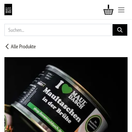
ZUM INHALT SPRINGEN
Alle Produkte