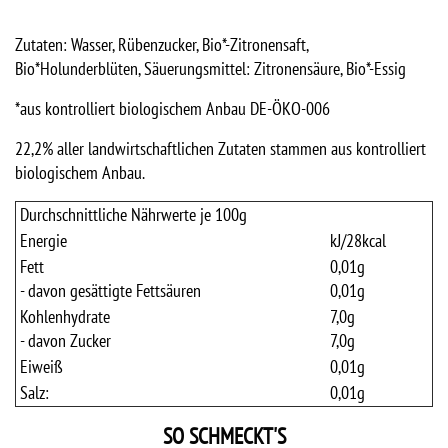
Zutaten: Wasser, Rübenzucker, Bio*-Zitronensaft,
Bio*Holunderblüten, Säuerungsmittel: Zitronensäure, Bio*-Essig
*aus kontrolliert biologischem Anbau DE-ÖKO-006
22,2% aller landwirtschaftlichen Zutaten stammen aus kontrolliert
biologischem Anbau.
Durchschnittliche Nährwerte je 100g
Energie
kJ/
28
kcal
Fett
0,01
g
- davon gesättigte Fettsäuren
0,01
g
Kohlenhydrate
7,0
g
- davon Zucker
7,0
g
Eiweiß
0,01
g
Salz:
0,01
g
SO SCHMECKT'S