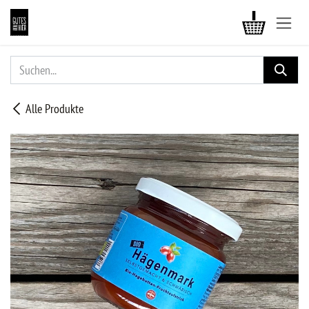
ZUM INHALT SPRINGEN
Alle Produkte