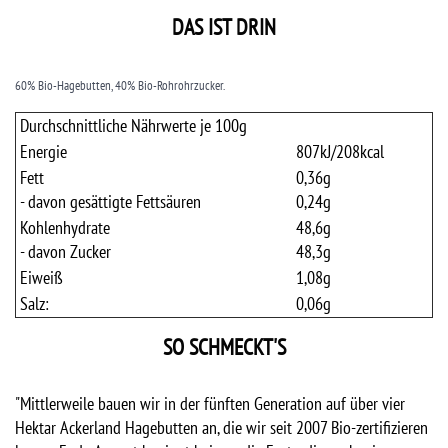
DAS IST DRIN
60% Bio-Hagebutten, 40% Bio-Rohrohrzucker.
Durchschnittliche Nährwerte je 100g
Energie
807
kJ/
208
kcal
Fett
0,36
g
- davon gesättigte Fettsäuren
0,24
g
Kohlenhydrate
48,6
g
- davon Zucker
48,3
g
Eiweiß
1,08
g
Salz:
0,06
g
SO SCHMECKT'S
"Mittlerweile bauen wir in der fünften Generation auf über vier
Hektar Ackerland Hagebutten an, die wir seit 2007 Bio-zertifizieren