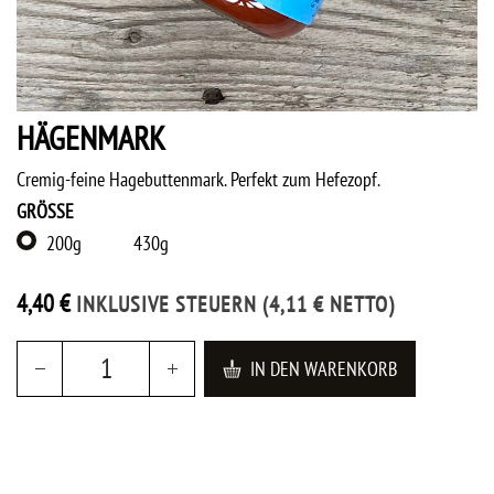
HÄGENMARK
Cremig-feine Hagebuttenmark. Perfekt zum Hefezopf.
GRÖSSE
200g
430g
4,40
€
INKLUSIVE STEUERN
(
4,11
€
NETTO)
IN DEN WARENKORB