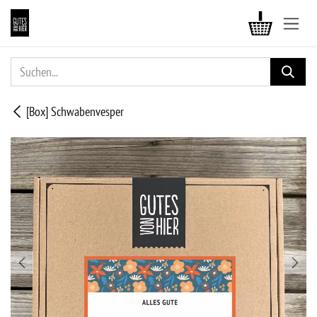
ZUM INHALT SPRINGEN
[Box] Schwabenvesper