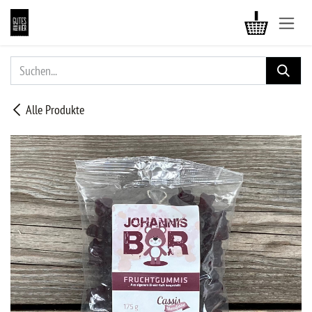
ZUM INHALT SPRINGEN
Alle Produkte