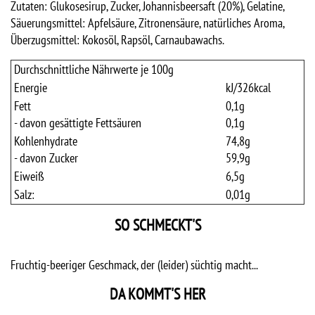
Zutaten: Glukosesirup, Zucker, Johannisbeersaft (20%), Gelatine,
Säuerungsmittel: Apfelsäure, Zitronensäure, natürliches Aroma,
Überzugsmittel: Kokosöl, Rapsöl, Carnaubawachs.
Durchschnittliche Nährwerte je 100g
Energie
kJ/
326
kcal
Fett
0,1
g
- davon gesättigte Fettsäuren
0,1
g
Kohlenhydrate
74,8
g
- davon Zucker
59,9
g
Eiweiß
6,5
g
Salz:
0,01
g
SO SCHMECKT'S
Fruchtig-beeriger Geschmack, der (leider) süchtig macht...
DA KOMMT'S HER