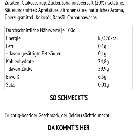
Zutaten: Glukosesirup, Zucker, Johannisbeersaft (20%), Gelatine,
Säuerungsmittel: Apfelsäure, Zitronensäure, natürliches Aroma,
Überzugsmittel: Kokosöl, Rapsöl, Carnaubawachs.
Durchschnittliche Nährwerte je 100g
Energie
kJ/
326
kcal
Fett
0,1
g
- davon gesättigte Fettsäuren
0,1
g
Kohlenhydrate
74,8
g
- davon Zucker
59,9
g
Eiweiß
6,5
g
Salz:
0,01
g
SO SCHMECKT'S
Fruchtig-beeriger Geschmack, der (leider) süchtig macht...
DA KOMMT'S HER