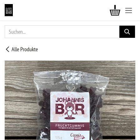
ZUM INHALT SPRINGEN
Alle Produkte