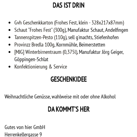
DAS IST DRIN
Gvh Geschenkkarton (Frohes Fest, klein - 328x217x87mm)
Schaut "Frohes Fest" (300g)
,
Manufaktur Schaut, Andelfingen
Tannenspitzen-Pesto (110g)
,
sell g'machts, Stiefenhofen
Provinzz Bredla 100g
,
Kornmühle, Beimerstetten
[MJG] Winterbirnentraum (0,375l)
,
Manufaktur Jörg Geiger,
Göppingen-Schlat
Konfektionierung & Service
GESCHENKIDEE
Weihnachtliche Genüsse, wahlweise mit oder ohne Alkohol
DA KOMMT'S HER
Gutes von hier GmbH
Herrenkellergasse 9