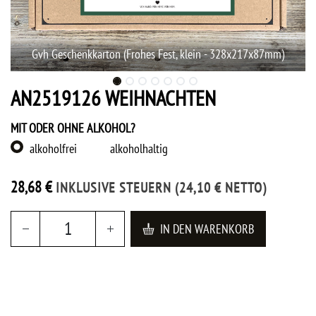
Gvh Geschenkkarton (Frohes Fest, klein - 328x217x87mm)
AN2519126 WEIHNACHTEN
MIT ODER OHNE ALKOHOL?
alkoholfrei
alkoholhaltig
28,68
€
INKLUSIVE STEUERN
(
24,10
€
NETTO)
IN DEN WARENKORB