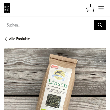
ZUM INHALT SPRINGEN
Alle Produkte