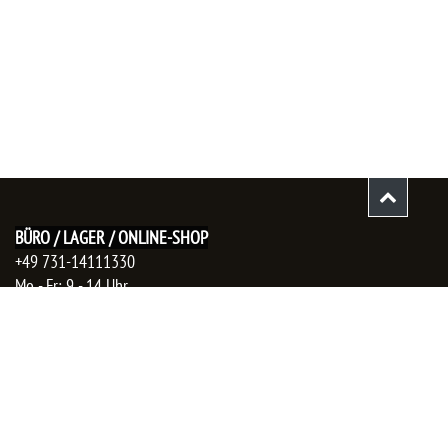
BÜRO / LAGER / ONLINE-SHOP
+49 731-14111330
Mo - Fr: 9 - 14 Uhr
Auftragsanfragen:
​vertrieb@gutesvonhier.de
info@gutesvonhier.de